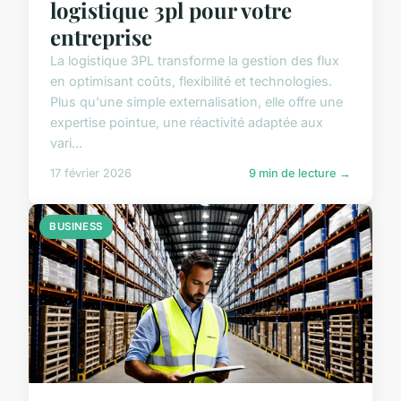
logistique 3pl pour votre
entreprise
La logistique 3PL transforme la gestion des flux
en optimisant coûts, flexibilité et technologies.
Plus qu'une simple externalisation, elle offre une
expertise pointue, une réactivité adaptée aux
vari...
17 février 2026
9 min de lecture →
BUSINESS